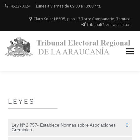
452270024
Lunes a Viernes de 09:00 a 13:00 hrs.
Claro Solar N°835, piso 13 Torre Campanario, Temuco
tribunal@teraraucania.cl
Re
la
Ar
LEYES
Ley Nº 2.757- Establece Normas sobre Asociaciones
Gremiales.