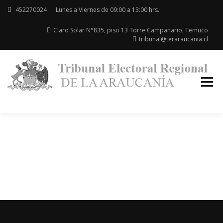
Skip
452270024
Lunes a Viernes de 09:00 a 13:00 hrs.
to
content
Claro Solar N°835, piso 13 Torre Campanario, Temuco
tribunal@teraraucania.cl
Re
la
Ar