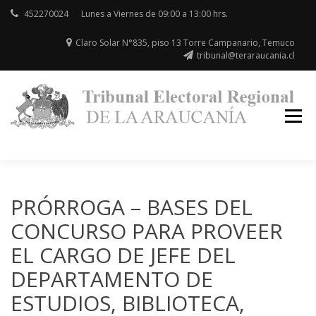
452270024
Lunes a Viernes de 09:00 a 13:00 hrs.
Claro Solar N°835, piso 13 Torre Campanario, Temuco
tribunal@teraraucania.cl
Re
T
la
E
Ar
PRÓRROGA – BASES DEL
CONCURSO PARA PROVEER
EL CARGO DE JEFE DEL
DEPARTAMENTO DE
ESTUDIOS, BIBLIOTECA,