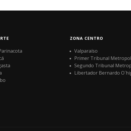
RTE
ZONA CENTRO
 Parinacota
Valparaíso
cá
Primer Tribunal Metropol
gasta
Segundo Tribunal Metrop
a
Libertador Bernardo O´hi
bo