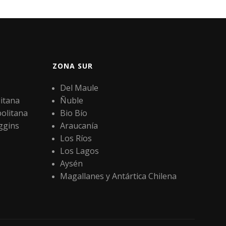
ZONA SUR
Del Maule
itana
Ñuble
olitana
Bio Bío
ggins
Araucanía
Los Ríos
Los Lagos
Aysén
Magallanes y Antártica Chilena