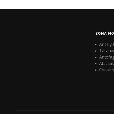
ZONA NO
Arica y
Tarapa
Antofa
Atacam
Coquim