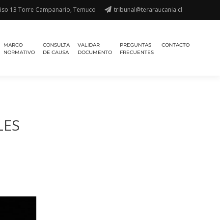
piso 13 Torre Campanario, Temuco
tribunal@teraraucania.cl
MARCO
CONSULTA
VALIDAR
PREGUNTAS
CONTACTO
NORMATIVO
DE CAUSA
DOCUMENTO
FRECUENTES
LES