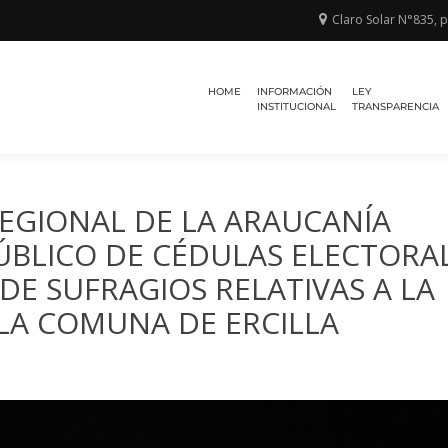
Claro Solar N°835, 
Región de
TRIBUNAL
la
HOME
INFORMACIÓN
LEY
ELECTORAL
Araucanía
INSTITUCIONAL
TRANSPARENCIA
REGIONAL DE LA ARAUCANÍA
PÚBLICO DE CÉDULAS ELECTORA
DE SUFRAGIOS RELATIVAS A LA
 LA COMUNA DE ERCILLA