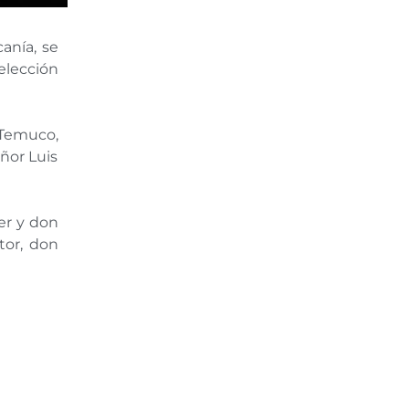
anía, se
 elección
e Temuco,
ñor Luis
er y don
ator, don