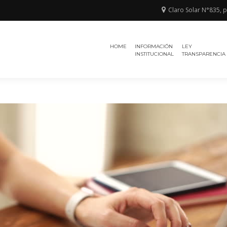
Claro Solar N°835, 
Región de
TRIBUNAL
la
HOME
INFORMACIÓN
LEY
ELECTORAL
Araucanía
INSTITUCIONAL
TRANSPARENCIA