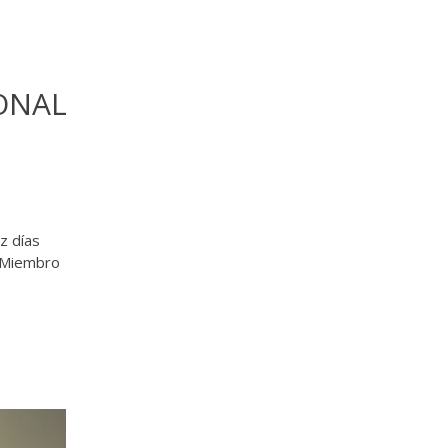
ONAL
z días
r Miembro