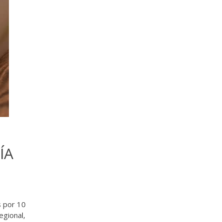
ÍA
s por 10
egional,